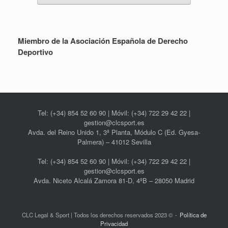
Miembro de la Asociación Española de Derecho
Deportivo
Tel: (+34) 854 52 60 90 | Móvil: (+34) 722 29 42 22 |
gestion@clcsport.es
Avda. del Reino Unido 1, 3ª Planta, Módulo C (Ed. Gyesa-
Palmera) – 41012 Sevilla
Tel: (+34) 854 52 60 90 | Móvil: (+34) 722 29 42 22 |
gestion@clcsport.es
Avda. Niceto Alcalá Zamora 81-D, 4ºB – 28050 Madrid
CLC Legal & Sport | Todos los derechos reservados 2023 ©
Política de
Privacidad