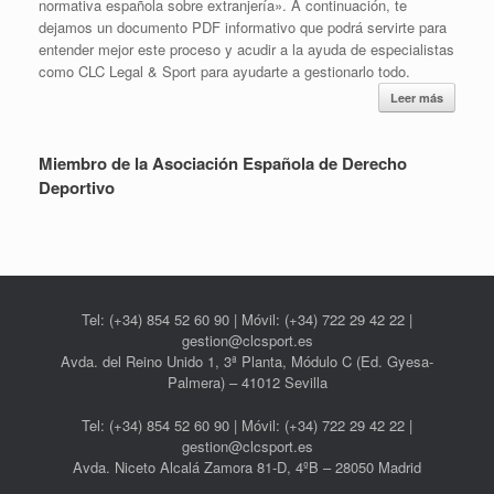
normativa española sobre extranjería». A continuación, te
dejamos un documento PDF informativo que podrá servirte para
entender mejor este proceso y acudir a la ayuda de especialistas
como CLC Legal & Sport para ayudarte a gestionarlo todo.
Leer más
Miembro de la Asociación Española de Derecho
Deportivo
Tel: (+34) 854 52 60 90 | Móvil: (+34) 722 29 42 22 |
gestion@clcsport.es
Avda. del Reino Unido 1, 3ª Planta, Módulo C (Ed. Gyesa-
Palmera) – 41012 Sevilla
Tel: (+34) 854 52 60 90 | Móvil: (+34) 722 29 42 22 |
gestion@clcsport.es
Avda. Niceto Alcalá Zamora 81-D, 4ºB – 28050 Madrid