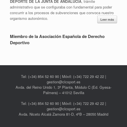
DEPORTE DE LA JUNTA DE ANDALUCIA
, trámite
administrativo que se configuraba con fundamental para poder
concurrir a los procesos de subvenciones que convoca nuestro
organismo autonómico.
Leer más
Miembro de la Asociación Española de Derecho
Deportivo
Tel: (+34) 854 52 60 90 | Móvil: (+34) 722 29 42 22 |
gestion@clcsport.es
Avda. del Reino Unido 1, 3ª Planta, Módulo C (Ed. Gyesa-
Palmera) – 41012 Sevilla
Tel: (+34) 854 52 60 90 | Móvil: (+34) 722 29 42 22 |
gestion@clcsport.es
Avda. Niceto Alcalá Zamora 81-D, 4ºB – 28050 Madrid