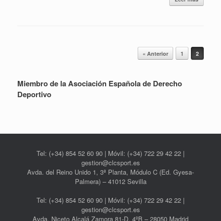
Navegador de artículos
« Anterior
1
2
Miembro de la Asociación Española de Derecho
Deportivo
Tel: (+34) 854 52 60 90 | Móvil: (+34) 722 29 42 22 |
gestion@clcsport.es
Avda. del Reino Unido 1, 3ª Planta, Módulo C (Ed. Gyesa-
Palmera) – 41012 Sevilla
Tel: (+34) 854 52 60 90 | Móvil: (+34) 722 29 42 22 |
gestion@clcsport.es
Avda. Niceto Alcalá Zamora 81-D, 4ºB – 28050 Madrid