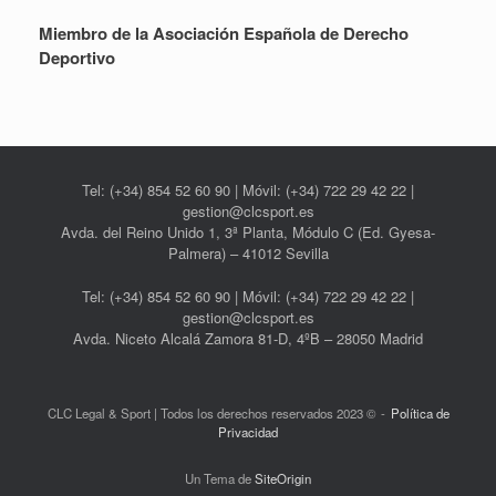
Miembro de la Asociación Española de Derecho
Deportivo
Tel: (+34) 854 52 60 90 | Móvil: (+34) 722 29 42 22 |
gestion@clcsport.es
Avda. del Reino Unido 1, 3ª Planta, Módulo C (Ed. Gyesa-
Palmera) – 41012 Sevilla
Tel: (+34) 854 52 60 90 | Móvil: (+34) 722 29 42 22 |
gestion@clcsport.es
Avda. Niceto Alcalá Zamora 81-D, 4ºB – 28050 Madrid
CLC Legal & Sport | Todos los derechos reservados 2023 ©
Política de
Privacidad
Un Tema de
SiteOrigin