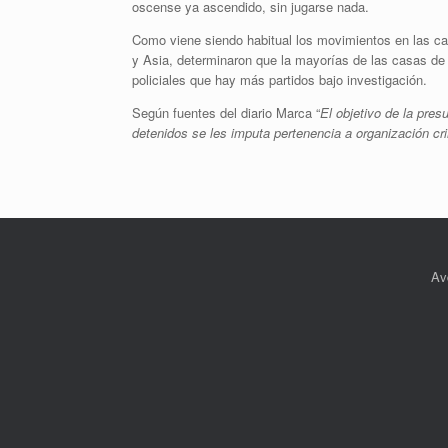
oscense ya ascendido, sin jugarse nada.
Como viene siendo habitual los movimientos en las c
y Asia, determinaron que la mayorías de las casas de
policiales que hay más partidos bajo investigación.
Según fuentes del diario Marca “
El objetivo de la pres
detenidos se les imputa pertenencia a organización crim
Av