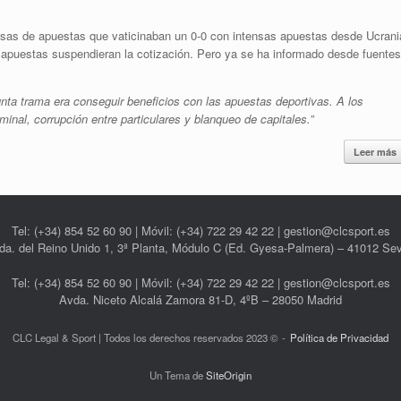
asas de apuestas que vaticinaban un 0-0 con intensas apuestas desde Ucrani
 apuestas suspendieran la cotización. Pero ya se ha informado desde fuentes
unta trama era conseguir beneficios con las apuestas deportivas. A los
inal, corrupción entre particulares y blanqueo de capitales.”
Leer más
Tel: (+34) 854 52 60 90 | Móvil: (+34) 722 29 42 22 | gestion@clcsport.es
da. del Reino Unido 1, 3ª Planta, Módulo C (Ed. Gyesa-Palmera) – 41012 Sevi
Tel: (+34) 854 52 60 90 | Móvil: (+34) 722 29 42 22 | gestion@clcsport.es
Avda. Niceto Alcalá Zamora 81-D, 4ºB – 28050 Madrid
CLC Legal & Sport | Todos los derechos reservados 2023 ©
Política de Privacidad
Un Tema de
SiteOrigin