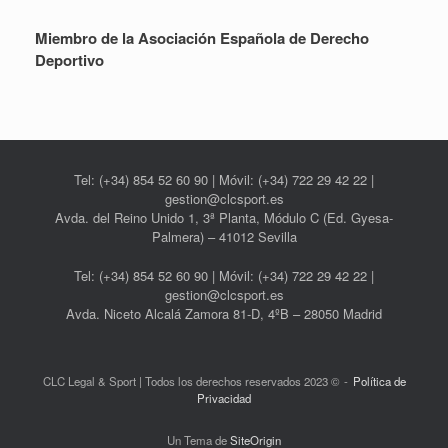
Miembro de la Asociación Española de Derecho
Deportivo
Tel: (+34) 854 52 60 90 | Móvil: (+34) 722 29 42 22 |
gestion@clcsport.es
Avda. del Reino Unido 1, 3ª Planta, Módulo C (Ed. Gyesa-
Palmera) – 41012 Sevilla
Tel: (+34) 854 52 60 90 | Móvil: (+34) 722 29 42 22 |
gestion@clcsport.es
Avda. Niceto Alcalá Zamora 81-D, 4ºB – 28050 Madrid
CLC Legal & Sport | Todos los derechos reservados 2023 ©
Política de
Privacidad
Un Tema de
SiteOrigin