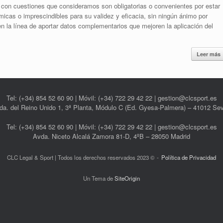
 con cuestiones que consideramos son obligatorias o convenientes por estar
micas o imprescindibles para su validez y eficacia, sin ningún ánimo por
n la línea de aportar datos complementarios que mejoren la aplicación del
Leer más
Tel: (+34) 854 52 60 90 | Móvil: (+34) 722 29 42 22 | gestion@clcsport.es
da. del Reino Unido 1, 3ª Planta, Módulo C (Ed. Gyesa-Palmera) – 41012 Sevi
Tel: (+34) 854 52 60 90 | Móvil: (+34) 722 29 42 22 | gestion@clcsport.es
Avda. Niceto Alcalá Zamora 81-D, 4ºB – 28050 Madrid
CLC Legal & Sport | Todos los derechos reservados 2023 ©
Política de Privacidad
Un Tema de
SiteOrigin