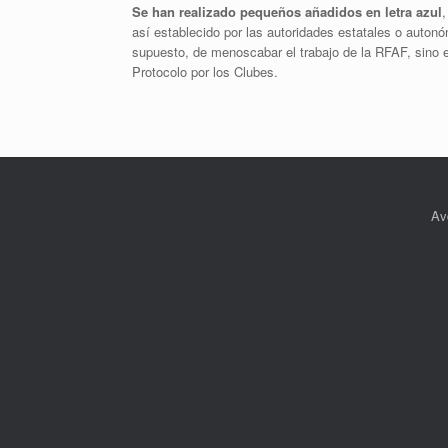
Se han realizado pequeños añadidos en letra azul
,
así establecido por las autoridades estatales o autonó
supuesto, de menoscabar el trabajo de la RFAF, sino e
Protocolo por los Clubes.
Av