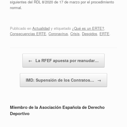
siguientes del RDL 8/2020 de 17 de marzo por el procedimiento
normal.
Publicado en
Actualidad
y etiquetado
¿Qué es un ERTE?
,
Consecuencias ERTE
,
Coronavirus
,
Crisis
,
Despidos
,
ERTE
.
Navegador de artículos
←
La RFEF apuesta por reanudar…
IMD: Supensión de los Contratos…
→
Miembro de la Asociación Española de Derecho
Deportivo