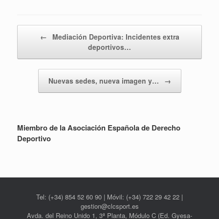
Navegador de artículos
←
Mediación Deportiva: Incidentes extra
deportivos…
Nuevas sedes, nueva imagen y…
→
Miembro de la Asociación Española de Derecho
Deportivo
Tel: (+34) 854 52 60 90 | Móvil: (+34) 722 29 42 22 |
gestion@clcsport.es
Avda. del Reino Unido 1, 3ª Planta, Módulo C (Ed. Gyesa-