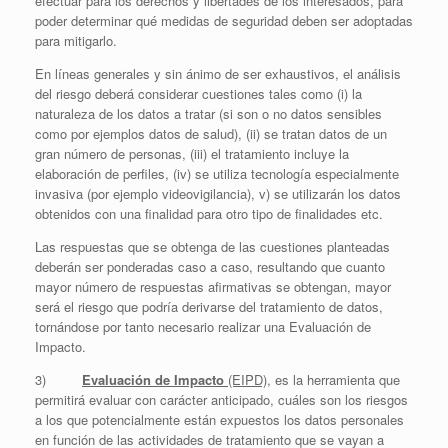
efectuar para los derechos y libertades de los interesados, para
poder determinar qué medidas de seguridad deben ser adoptadas
para mitigarlo.
En líneas generales y sin ánimo de ser exhaustivos, el análisis
del riesgo deberá considerar cuestiones tales como (i) la
naturaleza de los datos a tratar (si son o no datos sensibles
como por ejemplos datos de salud), (ii) se tratan datos de un
gran número de personas, (iii) el tratamiento incluye la
elaboración de perfiles, (iv) se utiliza tecnología especialmente
invasiva (por ejemplo videovigilancia), v) se utilizarán los datos
obtenidos con una finalidad para otro tipo de finalidades etc.
Las respuestas que se obtenga de las cuestiones planteadas
deberán ser ponderadas caso a caso, resultando que cuanto
mayor número de respuestas afirmativas se obtengan, mayor
será el riesgo que podría derivarse del tratamiento de datos,
tornándose por tanto necesario realizar una Evaluación de
Impacto.
3)
Evaluación de Impacto
(EIPD)
, es la herramienta que
permitirá evaluar con carácter anticipado, cuáles son los riesgos
a los que potencialmente están expuestos los datos personales
en función de las actividades de tratamiento que se vayan a