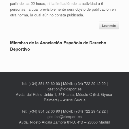
partir de las 22 horas, ni la limitación de la actividad a 6
personas, la cual previsiblemente será objeto de publicación en
otra norma, la cual aún no consta publicada.
Leer más
Miembro de la Asociación Española de Derecho
Deportivo
Tel: (+34) 854 52 60 90 | Móvil: (+34) 722 29 42 22 |
gestion@clcsport.es
Avda. del Reino Unido 1, 3ª Planta, Módulo C (Ed. Gyesa-
Palmera) – 41012 Sevilla
Tel: (+34) 854 52 60 90 | Móvil: (+34) 722 29 42 22 |
gestion@clcsport.es
Avda. Niceto Alcalá Zamora 81-D, 4ºB – 28050 Madrid